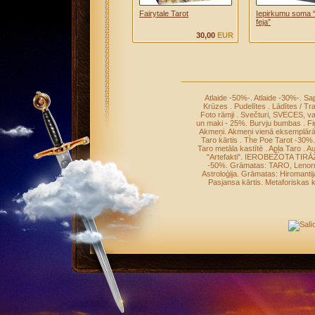
Fairytale Tarot
Iepirkumu soma 
feja”
30,00
EUR
Atlaide -50%-
.
Atlaide -30%-
.
Sap
Krūzes
.
Pudelītes
.
Lādītes / Tr
Foto rāmji
.
Svečturi, SVECES, v
un maki - 25%
.
Burvju bumbas
.
Fi
Akmeņi
.
Akmeņi vienā eksemplār
Taro kārtis
.
The Poe Tarot -30%
Taro metāla kastītē
.
Apļa Taro
.
Au
"Artefakti"
.
IEROBEŽOTA TIRĀ
-50%
.
Grāmatas: TARO, Leno
Astroloģija
.
Grāmatas: Hiromantij
Pasjansa kārtis
.
Metaforiskas k