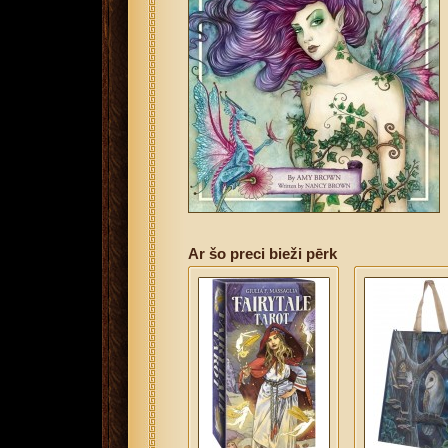
Ar šo preci bieži pērk