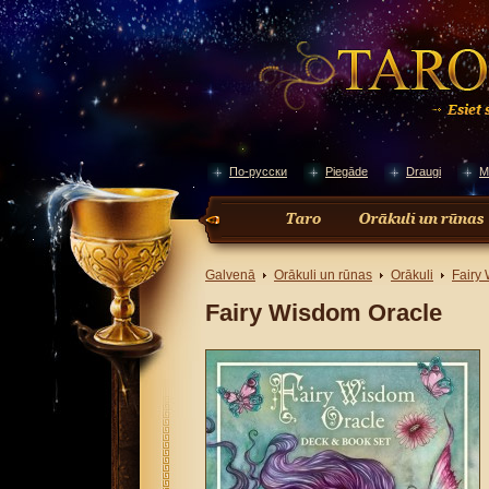
По-русски
Piegāde
Draugi
M
Galvenā
Orākuli un rūnas
Orākuli
Fairy
Fairy Wisdom Oracle