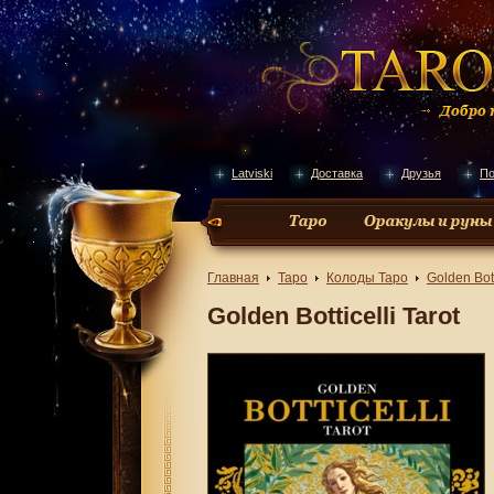
Latviski
Доставка
Друзья
По
Главная
Таро
Колоды Таро
Golden Bott
Golden Botticelli Tarot