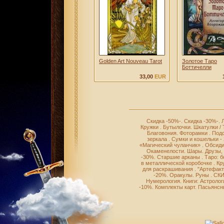
Golden Art Nouveau Tarot
Золотое Таро
Боттичелли
33,00
EUR
Скидка -50%-
.
Скидка -30%-
.
Кружки
.
Бутылочки
.
Шкатулки /
Благовония
.
Фоторамки
.
Подс
зеркала
.
Сумки и кошельки -
«Магический чуланчик»
.
Обсиди
Окаменелости
.
Шары
.
Друзы,
-30%
.
Старшие арканы
.
Таро: 
в металлической коробочке
.
Кр
для раскрашивания
.
"Артефакт
-20%
.
Оракулы
.
Руны
.
СКИ
Нумерология
.
Книги: Астролог
-10%
.
Комплекты карт
.
Пасьянсн