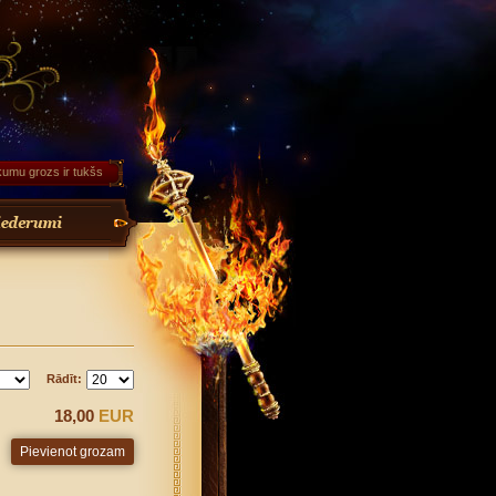
kumu grozs ir tukšs
Rādīt:
18,00
EUR