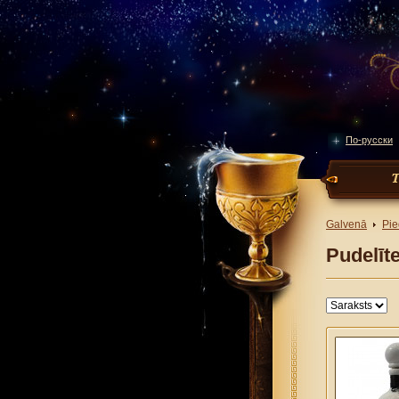
По-русски
Galvenā
Pie
Pudelīt