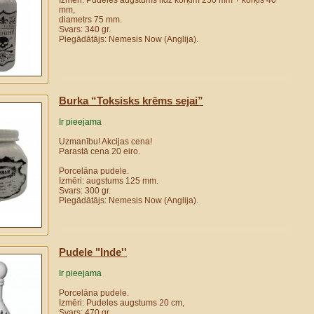
Izmēri: Pudeles augstums līdz korķim 250 mm + korķis 40
mm,
diametrs 75 mm.
Svars: 340 gr.
Piegādātājs: Nemesis Now (Anglija).
Burka “Toksisks krēms sejai”
Ir pieejama
Uzmanību! Akcijas cena!
Parastā cena 20 eiro.
Porcelāna pudele.
Izmēri: augstums 125 mm.
Svars: 300 gr.
Piegādātājs: Nemesis Now (Anglija).
Рudele "Inde''
Ir pieejama
Porcelāna pudele.
Izmēri: Pudeles augstums 20 cm,
Svars: 470 gr.