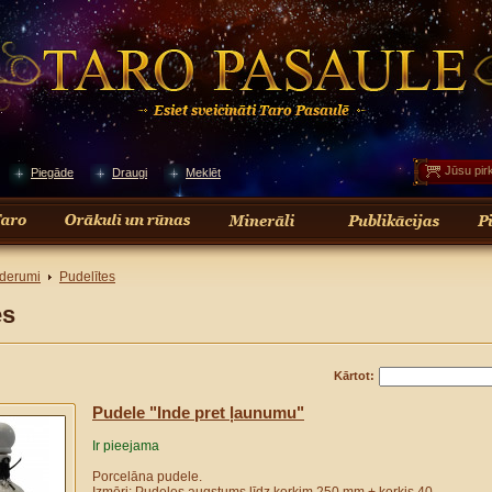
Jūsu pir
Piegāde
Draugi
Meklēt
derumi
Pudelītes
es
Kārtot:
Рudele "Inde pret ļaunumu"
Ir pieejama
Porcelāna pudele.