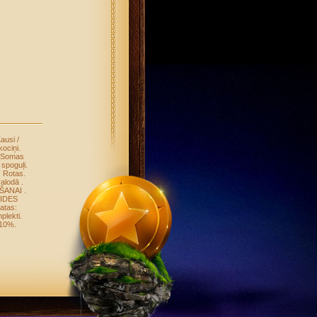
ausi /
ociņi
.
Somas
 spoguļi
.
.
Rotas
.
valodā
.
OŠANAI
.
IDES
atas:
plekti
.
-10%
.