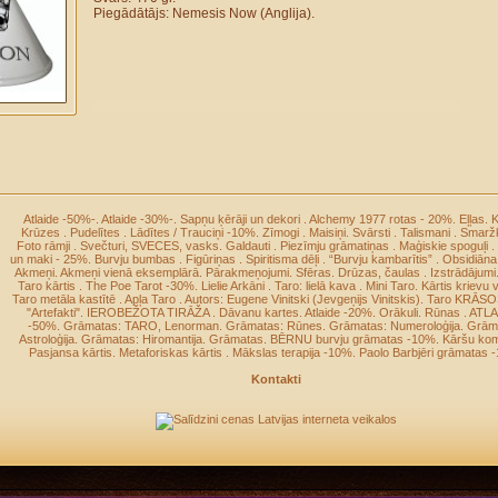
Piegādātājs: Nemesis Now (Anglija).
Atlaide -50%-
.
Atlaide -30%-
.
Sapņu ķērāji un dekori
.
Alchemy 1977 rotas - 20%
.
Eļļas
.
K
Krūzes
.
Pudelītes
.
Lādītes / Trauciņi -10%
.
Zīmogi
.
Maisiņi
.
Svārsti
.
Talismani
.
Smaržk
Foto rāmji
.
Svečturi, SVECES, vasks
.
Galdauti
.
Piezīmju grāmatiņas
.
Maģiskie spoguļi
.
un maki - 25%
.
Burvju bumbas
.
Figūriņas
.
Spiritisma dēļi
.
“Burvju kambarītis”
.
Obsidiāna
Akmeņi
.
Akmeņi vienā eksemplārā
.
Pārakmeņojumi
.
Sfēras
.
Drūzas, čaulas
.
Izstrādājumi
Taro kārtis
.
The Poe Tarot -30%
.
Lielie Arkāni
.
Taro: lielā kava
.
Mini Taro
.
Kārtis krievu 
Taro metāla kastītē
.
Apļa Taro
.
Autors: Eugene Vinitski (Jevgeņijs Vinitskis)
.
Taro KRĀS
"Artefakti"
.
IEROBEŽOTA TIRĀŽA
.
Dāvanu kartes
.
Atlaide -20%
.
Orākuli
.
Rūnas
.
ATLA
-50%
.
Grāmatas: TARO, Lenorman
.
Grāmatas: Rūnes
.
Grāmatas: Numeroloģija
.
Grām
Astroloģija
.
Grāmatas: Hiromantija
.
Grāmatas
.
BĒRNU burvju grāmatas -10%
.
Kāršu kom
Pasjansa kārtis
.
Metaforiskas kārtis
.
Mākslas terapija -10%
.
Paolo Barbjēri grāmatas 
Kontakti