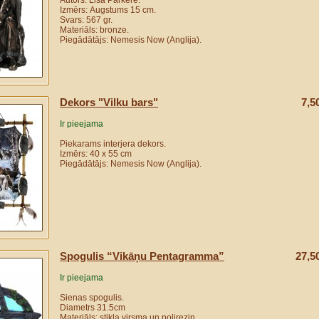
Autors: Lisa Pārkere.
Izmērs: Аugstums 15 cm.
Svars: 567 gr.
Materiāls: bronze.
Piegādātājs: Nemesis Now (Anglija).
Dekors "Vilku bars"
7,5
Ir pieejama
Piekarams interjera dekors.
Izmērs: 40 х 55 cm
Piegādātājs: Nemesis Now (Anglija).
Spogulis “Vikāņu Pentagramma”
27,5
Ir pieejama
Sienas spogulis.
Diametrs 31.5cm
Materiāls: stikla virsma un polirezin.