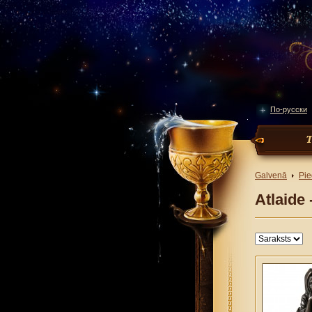
По-русски
Galvenā
Pie
Atlaide