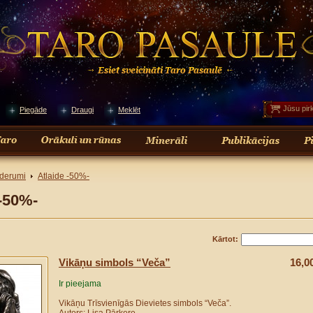
Jūsu pir
Piegāde
Draugi
Meklēt
derumi
Atlaide -50%-
 -50%-
Kārtot:
Vikāņu simbols “Veča”
16,0
Ir pieejama
Vikāņu Trīsvienīgās Dievietes simbols “Veča”.