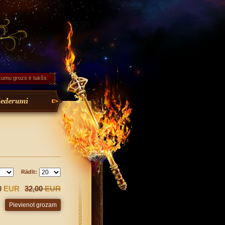
kumu grozs ir tukšs
Rādīt:
0
EUR
32,00
EUR