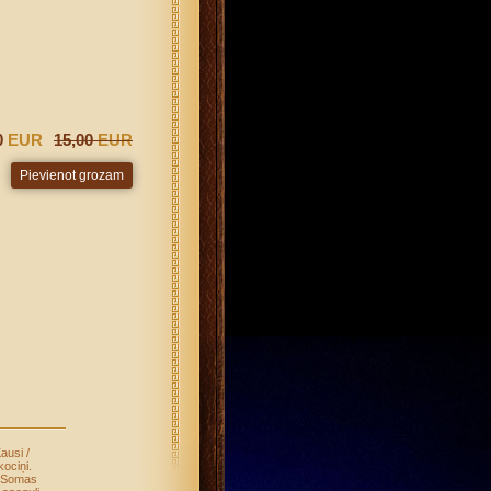
0
EUR
15,00
EUR
ausi /
ociņi
.
Somas