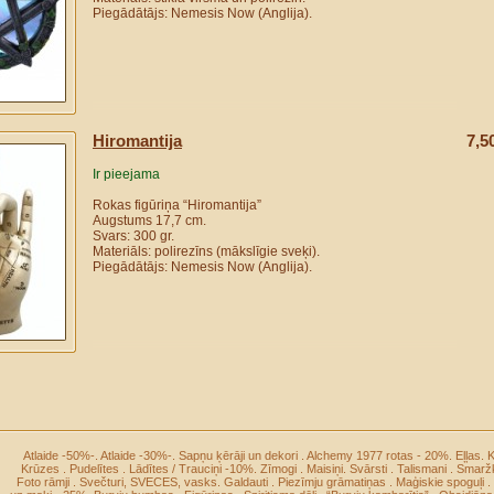
Piegādātājs: Nemesis Now (Anglija).
Hiromantija
7,5
Ir pieejama
Rokas figūriņa “Hiromantija”
Augstums 17,7 cm.
Svars: 300 gr.
Materiāls: polirezīns (mākslīgie sveķi).
Piegādātājs: Nemesis Now (Anglija).
Atlaide -50%-
.
Atlaide -30%-
.
Sapņu ķērāji un dekori
.
Alchemy 1977 rotas - 20%
.
Eļļas
.
K
Krūzes
.
Pudelītes
.
Lādītes / Trauciņi -10%
.
Zīmogi
.
Maisiņi
.
Svārsti
.
Talismani
.
Smaržk
Foto rāmji
.
Svečturi, SVECES, vasks
.
Galdauti
.
Piezīmju grāmatiņas
.
Maģiskie spoguļi
.