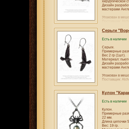
хирургической с
Дизайн разрабо
мастерами Англи
Упакован в мешо
Поставщик: Alch
Серьги "Вор
Есть в наличии
Серьги.
Примерные разм
Вес 2 гр (1шт).
Материал: пьют
Дизайн разрабо
мастерами Англи
Упакован в мешо
Поставщик: Alch
Кулон "Кара
Есть в наличии
Кулон.
Примерные разм
22 мм.
Длина цепочки 5
Вес: 19 гр.