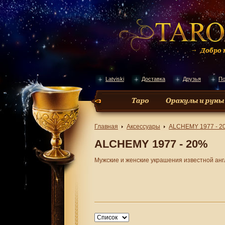
Latviski
Доставка
Друзья
По
Главная
Аксессуары
ALCHEMY 1977 - 2
ALCHEMY 1977 - 20%
Мужские и женские украшения известной анг