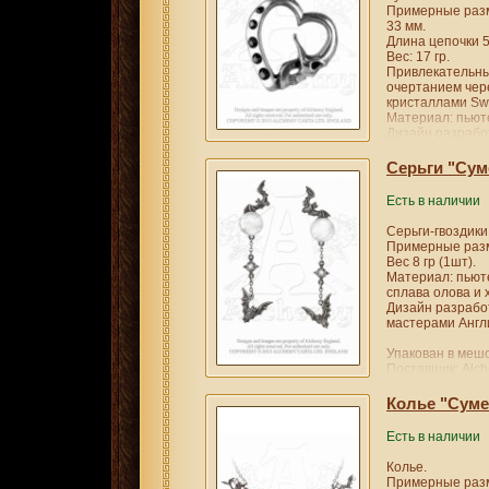
Примерные разм
33 мм.
Длина цепочки 5
Вес: 17 гр.
Привлекательны
очертанием чер
кристаллами Swa
Материал: пьюте
Дизайн разрабо
мастерами Англи
Серьги "Сум
Упакован в мешо
Поставщик: Alch
Есть в наличии
Серьги-гвоздики
Примерные разм
Вес 8 гр (1шт).
Материал: пьюте
сплава олова и 
Дизайн разрабо
мастерами Англи
Упакован в мешо
Поставщик: Alch
Колье "Суме
Есть в наличии
Колье.
Примерные разм