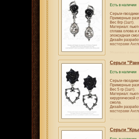
Есть в наличии
Серьги-гвоздики
Примерные разм
Вес 8гр (1шт).
Материал: пьюте
сплава олова и 
эпоксидная смо
Дизайн разрабо
мастерами Англи
Упакован в мешо
Поставщик: Alch
Серьги "Ран
Есть в наличии
Серьги-гвоздики
Примерные разм
Вес 5 гр (1шт).
Материал: пьюте
хирургической 
смола.
Дизайн разрабо
мастерами Англи
Упакован в мешо
Поставщик: Alch
Серьги "Кры