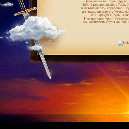
Окаменелости
.
Шары
.
Друзы,
-30%
.
Старшие арканы
.
Таро: 
в металлической коробочке
.
Кр
для раскрашивания
.
"Артефакт
-20%
.
Оракулы
.
Руны
.
СКИ
Нумерология
.
Книги: Астролог
-10%
.
Комплекты карт
.
Пасьянсн