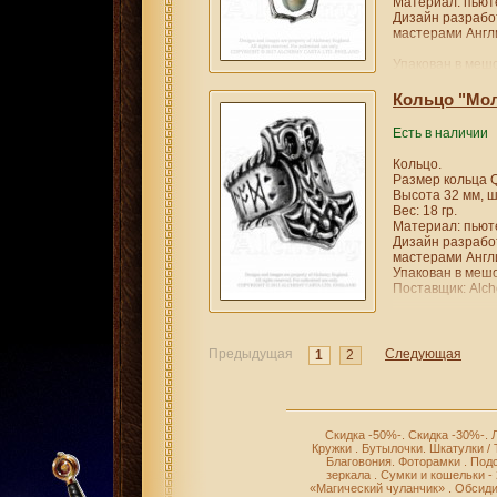
Материал: пьют
Дизайн разрабо
мастерами Англи
Упакован в мешо
Поставщик: Alch
Кольцо "Мол
Есть в наличии
Кольцо.
Размер кольца Q
Высота 32 мм, ш
Вес: 18 гр.
Материал: пьют
Дизайн разрабо
мастерами Англи
Упакован в мешо
Поставщик: Alch
Предыдущая
Следующая
1
2
Скидка -50%-
.
Скидка -30%-
.
Кружки
.
Бутылочки
.
Шкатулки /
Благовония
.
Фоторамки
.
Подс
зеркала
.
Сумки и кошельки -
«Магический чуланчик»
.
Обсиди