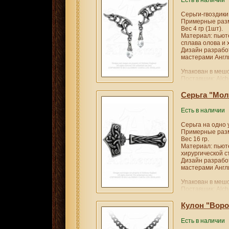
Есть в наличии
Серьги-гвоздики
Примерные разм
Вес 4 гр (1шт).
Материал: пьюте
сплава олова и 
Дизайн разрабо
мастерами Англи
Упакован в мешо
Поставщик: Alch
Серьга "Мол
Есть в наличии
Серьга на одно 
Примерные разм
Вес 16 гр.
Материал: пьюте
хирургической с
Дизайн разрабо
мастерами Англи
Упакован в мешо
Поставщик: Alch
Кулон "Вор
Есть в наличии