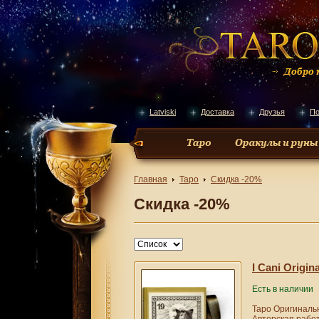
Latviski
Доставка
Друзья
По
Главная
Таро
Скидка -20%
Скидка -20%
I Cani Origin
Есть в наличии
Таро Оригиналь