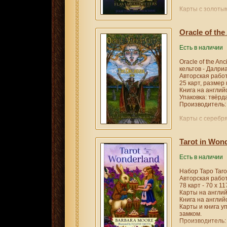
Карты с золоты
Oracle of the
Есть в наличии
Oracle of the An
кельтов - Далри
Авторская работа
25 карт, размер 
Книга на англий
Упаковка: твёрда
Производитель: M
Карты с серебр
Tarot in Won
Есть в наличии
Набор Таро Taro
Авторская работ
78 карт - 70 х 11
Карты на англий
Книга на англий
Карты и книга у
замком.
Производитель: 