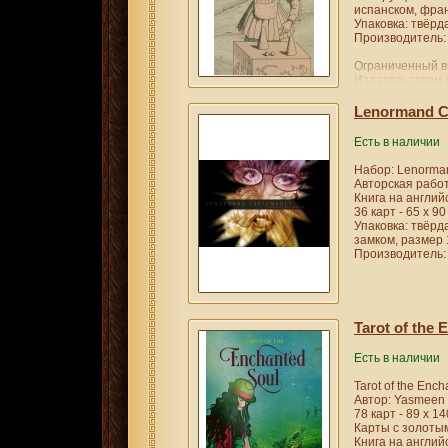
испанском, фра
Упаковка: твёрда
Производитель: 
Ограниченный в
Издательством 
каждая колода 
номером.
Lenormand C
Карты Таро Мас
Есть в наличии
изданы в Турине,
Набор: Lenorma
Авторская работа
Книга на англий
36 карт - 65 х 90
Упаковка: твёрд
замком, размер 
Производитель: S
Tarot of the 
Есть в наличии
Tarot of the Enc
Автор: Yasmeen
78 карт - 89 х 14
Карты с золоты
Книга на англий