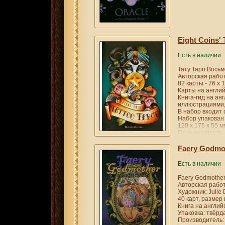
Eight Coins' 
Есть в наличии
Тату Таро Восьм
Авторская работа
82 карты - 76 х 
Карты на англий
Книга-гид на ан
иллюстрациями,
В набор входит 
Набор упакован 
120 х 175 x 55 м
Производитель:
Faery Godmot
Есть в наличии
Faery Godmother
Авторская работа
Художник: Julie
40 карт, размер 
Книга на англий
Упаковка: твёрда
Производитель: 