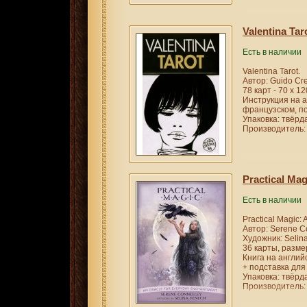
Valentina Tar
Есть в наличии
Valentina Tarot.
Автор: Guido Cre
78 карт - 70 х 1
Инструкция на а
французском, по
Упаковка: твёрда
Производитель: 
Practical Mag
Есть в наличии
Practical Magic:
Автор: Serene C
Художник: Selin
36 карты, размер
Книга на англий
+ подставка для
Упаковка: твёрда
Производитель: 