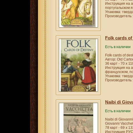
Инструкция на а
португальском я
Упаковка: тверд
Производитель: 
Folk cards of
Есть в наличии
Folk cards of dest
Автор: Old Carto
36 карт - 70 х 1
Инструкция на а
французском, по
Упаковка: тверд
Производитель: 
Naibi di Giov
Есть в наличии
Naibi di Giovann
Giovanni Vacchet
78 карт - 69 х 1
Инструкция РУС