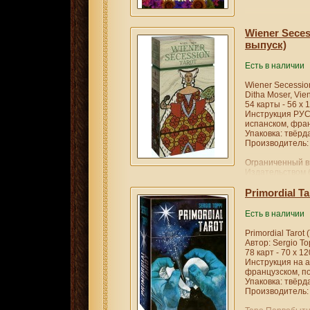
Wiener Seces
выпуск)
Есть в наличии
Wiener Secessio
Ditha Moser, Vie
54 карты - 56 х 
Инструкция РУС
испанском, фран
Упаковка: твёрда
Производитель: 
Ограниченный в
Издательством 
каждая колода 
номером.
Primordial Ta
Есть в наличии
Primordial Taro
Автор: Sergio To
78 карт - 70 х 1
Инструкция на а
французском, п
Упаковка: твёрда
Производитель: 