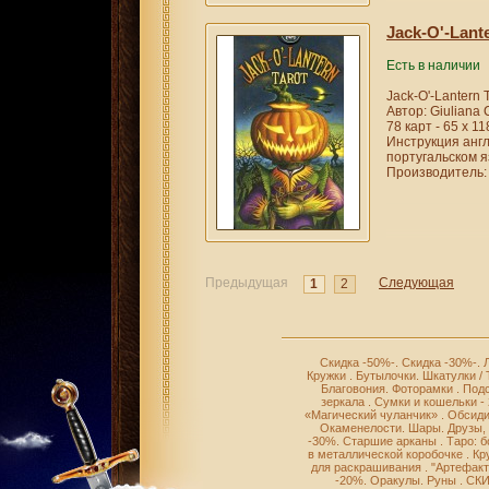
Jack-O'-Lant
Есть в наличии
Jack-O'-Lantern T
Автор: Giuliana 
78 карт - 65 х 1
Инструкция англ
португальском я
Производитель: 
Предыдущая
Следующая
1
2
Скидка -50%-
.
Скидка -30%-
.
Кружки
.
Бутылочки
.
Шкатулки /
Благовония
.
Фоторамки
.
Подс
зеркала
.
Сумки и кошельки -
«Магический чуланчик»
.
Обсиди
Окаменелости
.
Шары
.
Друзы,
-30%
.
Старшие арканы
.
Таро: 
в металлической коробочке
.
Кр
для раскрашивания
.
"Артефакт
-20%
.
Оракулы
.
Руны
.
СКИ