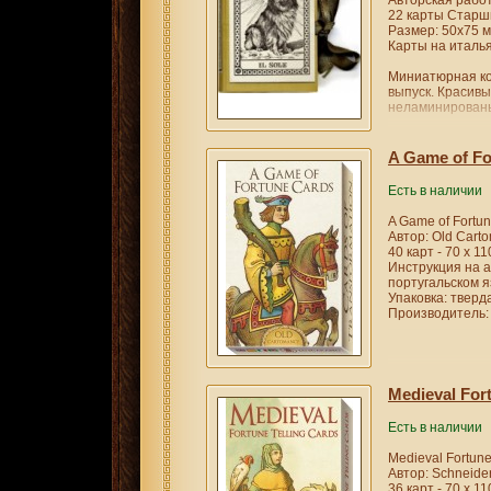
Авторская работ
22 карты Старши
Размер: 50х75 
Карты на италья
Миниатюрная ко
выпуск. Красивы
неламинированы
A Game of Fo
Есть в наличии
A Game of Fortun
Автор: Old Cart
40 карт - 70 х 1
Инструкция на а
португальском я
Упаковка: тверд
Производитель: 
Medieval Fort
Есть в наличии
Medieval Fortune
Автор: Schneider
36 карт - 70 х 1