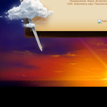
Нумерология
.
Книги: Астролог
-10%
.
Комплекты карт
.
Пасьянсн