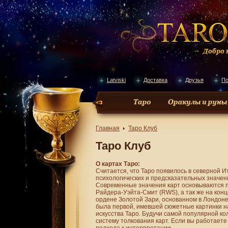
Latviski
Доставка
Друзья
По
Главная
Таро Клуб
Таро Клуб
О картах Таро:
Считается, что Таро появилось в северной И
психологических и предсказательных значени
Современные значения карт основываются п
Райдера-Уэйта-Смит (RWS), а так же на кон
ордене Золотой Зари, основанном в Лондоне
была первой, имевшей сюжетные картинки на 
искусства Таро. Будучи самой популярной к
систему толкования карт. Если вы работаете