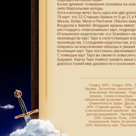
подхода к интерпретации.
Более древние толкования основаны на знач
либо Марсельские колоды.
Хотя в колоде могут быть одна или две допо
78 карт: это 22 Старших Аркана от 0 до 21 
Жезлы, Кубки, Мечи и Пентакли. Обычно кажд
Воздухом и Землёй. Младшие арканы имеют н
шестнадцать «персонажных» карт, подразд
Итальянское издательство «Lo Scarabeo» на
производству карт Таро и сопутствующих ат
производства. Сотрудники издательства, в со
опираясь на классические образцы и уважая 
Коллекция карт Таро постоянно увеличиваетс
С помощью карт Таро вы сможете осмыслить 
будущее. Карты Таро помогут развить ваши с
дорога в тонкий мир духовности и осознания.
Скидка -50%-
.
Скидка -30%-
.
Кружки
.
Бутылочки
.
Шкатулки /
Благовония
.
Фоторамки
.
Подс
зеркала
.
Сумки и кошельки -
«Магический чуланчик»
.
Обсиди
Окаменелости
.
Шары
.
Друзы,
-30%
.
Старшие арканы
.
Таро: 
в металлической коробочке
.
Кр
для раскрашивания
.
"Артефакт
-20%
.
Оракулы
.
Руны
.
СКИ
Нумерология
.
Книги: Астролог
-10%
.
Комплекты карт
.
Пасьянсн