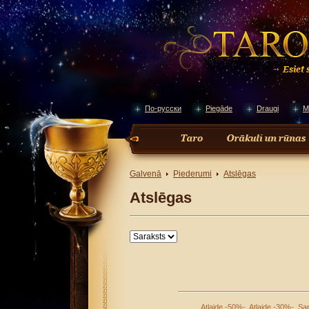
По-русски
Piegāde
Draugi
M
Galvenā
Piederumi
Аtslēgas
Аtslēgas
Atlaide -50%-
.
Atlaide -30%-
.
Sap