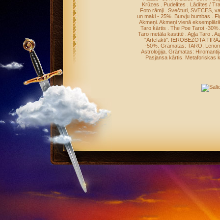
Krūzes
.
Pudelītes
.
Lādītes / Tr
Foto rāmji
.
Svečturi, SVECES, v
un maki - 25%
.
Burvju bumbas
.
Fi
Akmeņi
.
Akmeņi vienā eksemplār
Taro kārtis
.
The Poe Tarot -30%
Taro metāla kastītē
.
Apļa Taro
.
Au
"Artefakti"
.
IEROBEŽOTA TIRĀ
-50%
.
Grāmatas: TARO, Leno
Astroloģija
.
Grāmatas: Hiromantij
Pasjansa kārtis
.
Metaforiskas k