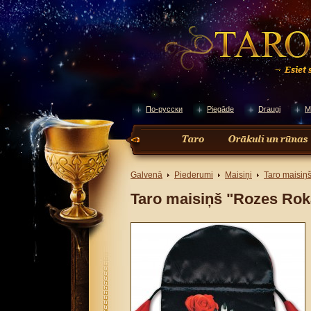
По-русски
Piegāde
Draugi
M
Galvenā
Piederumi
Maisiņi
Taro maisiņ
Taro maisiņš "Rozes Rok