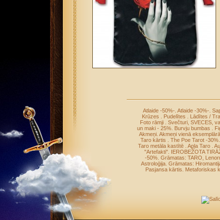
Atlaide -50%-
.
Atlaide -30%-
.
Sap
Krūzes
.
Pudelītes
.
Lādītes / Tr
Foto rāmji
.
Svečturi, SVECES, v
un maki - 25%
.
Burvju bumbas
.
Fi
Akmeņi
.
Akmeņi vienā eksemplār
Taro kārtis
.
The Poe Tarot -30%
Taro metāla kastītē
.
Apļa Taro
.
Au
"Artefakti"
.
IEROBEŽOTA TIRĀ
-50%
.
Grāmatas: TARO, Leno
Astroloģija
.
Grāmatas: Hiromantij
Pasjansa kārtis
.
Metaforiskas k