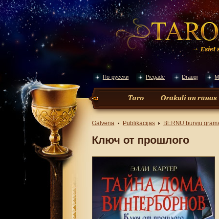
По-русски
Piegāde
Draugi
M
Galvenā
Publikācijas
BĒRNU burvju grām
Ключ от прошлого