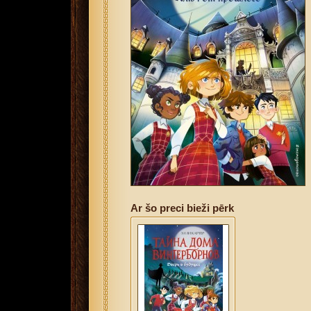
Ar šo preci bieži pērk