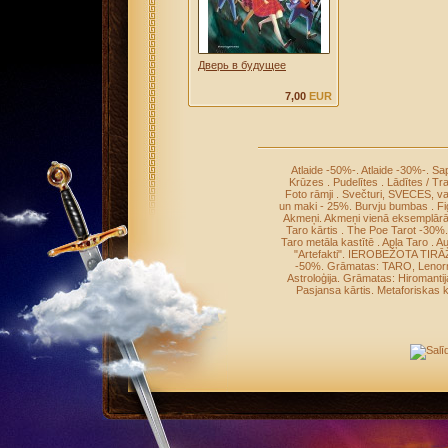
Дверь в будущее
7,00
EUR
Atlaide -50%-
.
Atlaide -30%-
.
Sap
Krūzes
.
Pudelītes
.
Lādītes / Tr
Foto rāmji
.
Svečturi, SVECES, v
un maki - 25%
.
Burvju bumbas
.
Fi
Akmeņi
.
Akmeņi vienā eksemplār
Taro kārtis
.
The Poe Tarot -30%
Taro metāla kastītē
.
Apļa Taro
.
Au
"Artefakti"
.
IEROBEŽOTA TIRĀ
-50%
.
Grāmatas: TARO, Leno
Astroloģija
.
Grāmatas: Hiromantij
Pasjansa kārtis
.
Metaforiskas k