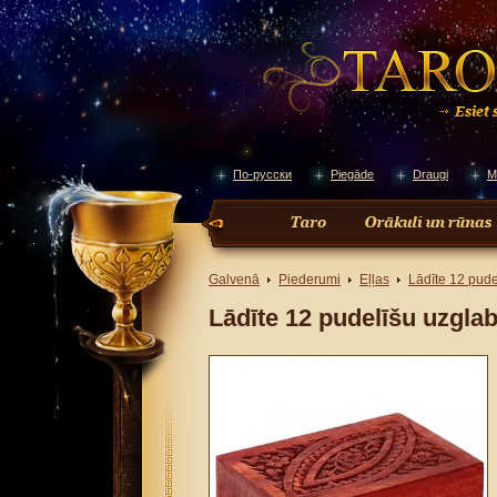
По-русски
Piegāde
Draugi
M
Galvenā
Piederumi
Eļļas
Lādīte 12 pud
Lādīte 12 pudelīšu uzgla