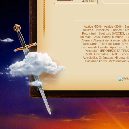
3,50
EUR
Atlaide -50%-
.
Atlaide -30%-
.
Sap
Krūzes
.
Pudelītes
.
Lādītes / Tr
Foto rāmji
.
Svečturi, SVECES, v
un maki - 25%
.
Burvju bumbas
.
Fi
Akmeņi
.
Akmeņi vienā eksemplār
Taro kārtis
.
The Poe Tarot -30%
Taro metāla kastītē
.
Apļa Taro
.
Au
"Artefakti"
.
IEROBEŽOTA TIRĀ
-50%
.
Grāmatas: TARO, Leno
Astroloģija
.
Grāmatas: Hiromantij
Pasjansa kārtis
.
Metaforiskas k