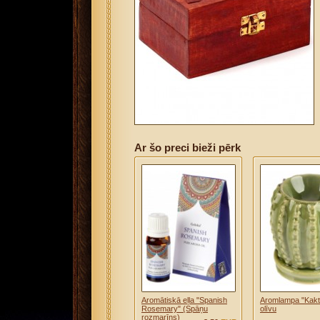
Ar šo preci bieži pērk
Aromātiskā eļla "Spanish
Aromlampa "Kakt
Rosemary" (Spāņu
olīvu
rozmarīns)