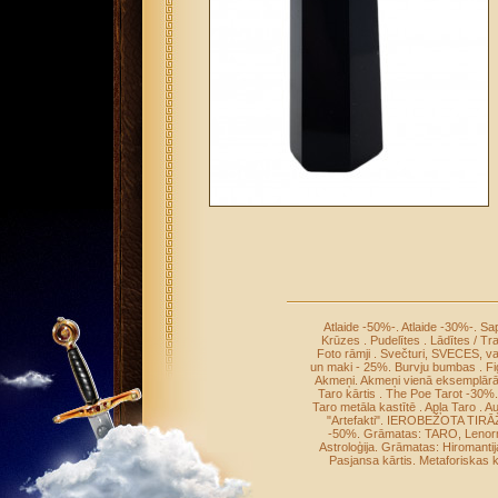
Atlaide -50%-
.
Atlaide -30%-
.
Sap
Krūzes
.
Pudelītes
.
Lādītes / Tr
Foto rāmji
.
Svečturi, SVECES, v
un maki - 25%
.
Burvju bumbas
.
Fi
Akmeņi
.
Akmeņi vienā eksemplār
Taro kārtis
.
The Poe Tarot -30%
Taro metāla kastītē
.
Apļa Taro
.
Au
"Artefakti"
.
IEROBEŽOTA TIRĀ
-50%
.
Grāmatas: TARO, Leno
Astroloģija
.
Grāmatas: Hiromantij
Pasjansa kārtis
.
Metaforiskas k