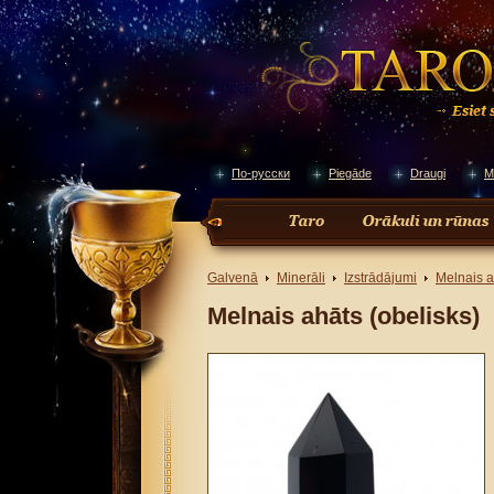
По-русски
Piegāde
Draugi
M
Galvenā
Minerāli
Izstrādājumi
Melnais a
Melnais ahāts (obelisks)