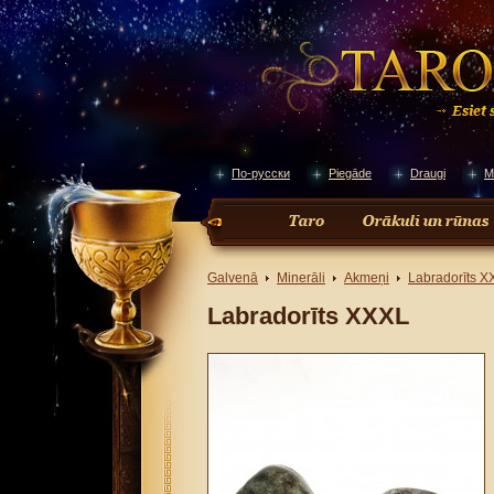
По-русски
Piegāde
Draugi
M
Galvenā
Minerāli
Akmeņi
Labradorīts X
Labradorīts XXXL