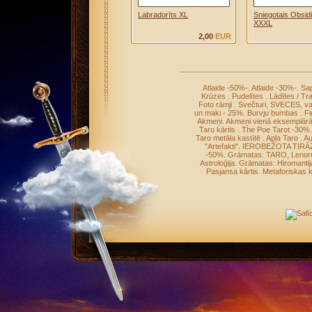
Labradorīts XL
Sniegotais Obsid
XXXL
2,00
EUR
Atlaide -50%-
.
Atlaide -30%-
.
Sap
Krūzes
.
Pudelītes
.
Lādītes / Tr
Foto rāmji
.
Svečturi, SVECES, v
un maki - 25%
.
Burvju bumbas
.
Fi
Akmeņi
.
Akmeņi vienā eksemplār
Taro kārtis
.
The Poe Tarot -30%
Taro metāla kastītē
.
Apļa Taro
.
Au
"Artefakti"
.
IEROBEŽOTA TIRĀ
-50%
.
Grāmatas: TARO, Leno
Astroloģija
.
Grāmatas: Hiromantij
Pasjansa kārtis
.
Metaforiskas k