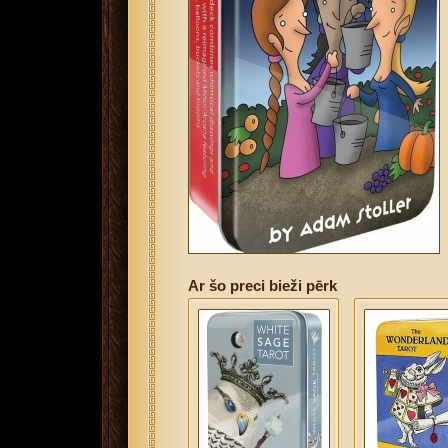
Ar šo preci bieži pērk