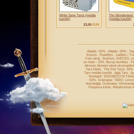
White Sage Tarot (metāla
The Wonderland 
kastītē)
(metāla kastītē)
23,00
EUR
Atlaide -50%-
.
Atlaide -30%-
.
Sap
Krūzes
.
Pudelītes
.
Lādītes / Tr
Foto rāmji
.
Svečturi, SVECES, v
un maki - 25%
.
Burvju bumbas
.
Fi
Akmeņi
.
Akmeņi vienā eksemplār
Taro kārtis
.
The Poe Tarot -30%
Taro metāla kastītē
.
Apļa Taro
.
Au
"Artefakti"
.
IEROBEŽOTA TIRĀ
-50%
.
Grāmatas: TARO, Leno
Astroloģija
.
Grāmatas: Hiromantij
Pasjansa kārtis
.
Metaforiskas k