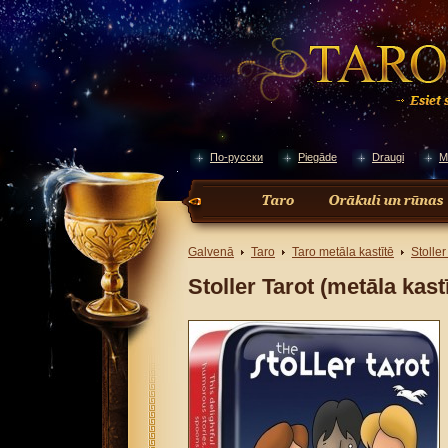
По-русски
Piegāde
Draugi
M
Galvenā
Taro
Taro metāla kastītē
Stoller
Stoller Tarot (metāla kast