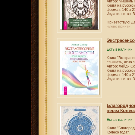
Автор: Мишель 
Книга на русско
формат: 140 х 2
Издательство: В
Приветствую! Да
нужно прийти.
Книга «Богиня ж
ипостасей Богин
Экстрасенсо
появляются в ир
культурах. С по
Есть в наличии
практических за
жизнь и откроет
Книга "Экстрасе
а их энергии —
слышать, ясно з
с каждой из бог
Автор: Хейди С
ходе которой вы
Книга на русско
вас вопросы и 
формат: 140 х 2
Мишель Скай
Издательство: В
Благородное 
через Колес
Есть в наличии
Книга "Благородн
Колесо года".