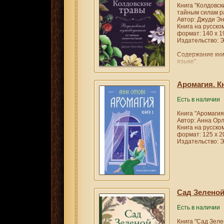
Книга "Колдовск
тайным силам р
Автор: Джуди Э
Книга на русско
формат: 140 х 1
Издательство: Э
Содержание кни
языке".
Используйте скр
углубить свою м
Аромагия. Кн
В компактном и
ведьмы Джуди Э
Есть в наличии
всю необходиму
травы и растени
Книга "Аромагия.
• Магические св
Автор: Анна Ор
• Амулеты на вс
Книга на русско
любви и удачи.
формат: 125 х 2
• Травы на кухне
Издательство: Э
• Использование
инструментов.
• Защитные риту
…И многое друг
Это всесторонне
растений подойд
опытных ведьм,
Сад Зелено
свою магическую
Есть в наличии
Книга "Сад Зеле