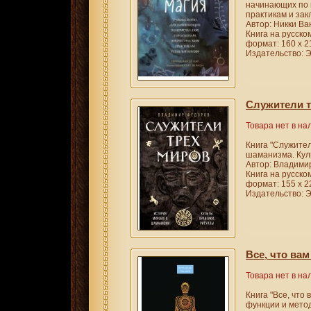
начинающих по 
практикам и зак
Автор: Никки Ва
Книга на русско
формат: 160 х 2
Издательство: Э
Служители т
Товара нет в на
Книга "Служител
шаманизма. Куль
Автор: Владими
Книга на русско
формат: 155 х 2
Издательство: Э
Все, что вам
Товара нет в на
Книга "Все, что 
функции и метод