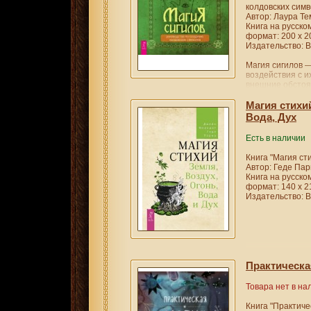
колдовских симв
Автор: Лаура Т
Книга на русско
формат: 200 х 2
Издательство: В
Магия сигилов 
воздействия с и
внешние обстоя
Двигаясь от про
новичка в специ
Магия стихий
собственные сиг
Вода, Дух
волю воображен
Помните, как в 
Есть в наличии
нибудь геометри
время пришло, н
Книга "Магия сти
оценок!
Автор: Геде Па
Так что в сторо
Книга на русско
ручку, давайте 
формат: 140 х 2
познакомлю вас
Издательство: В
помогу научитьс
Лаура Темпест 
Практическа
Товара нет в на
Книга "Практиче