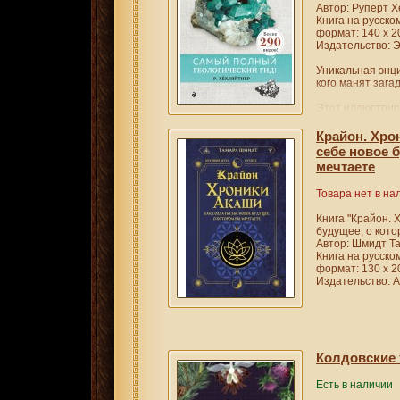
Автор: Руперт 
Книга на русско
формат: 140 х 2
Издательство: Э
Уникальная энци
кого манят загад
Этот иллюстрир
с собой в поход
информацию о б
Крайон. Хро
пород, детальны
себе новое 
камни в ней ра
мечтаете
геологическому
черты. Всё это 
Товара нет в на
выяснить прина
определённому 
Книга "Крайон. 
будущее, о кото
Автор: Шмидт Т
Книга на русско
формат: 130 х 2
Издательство: А
Колдовские
Есть в наличии