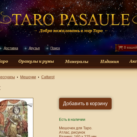
В вашей
Доставка
Друзья
Поиск
сессуары
Мешочки
Cattarot
t
Есть в наличии
Мешочек для Таро.
Атлас, рисунок
Размер: 160 х 225 мм