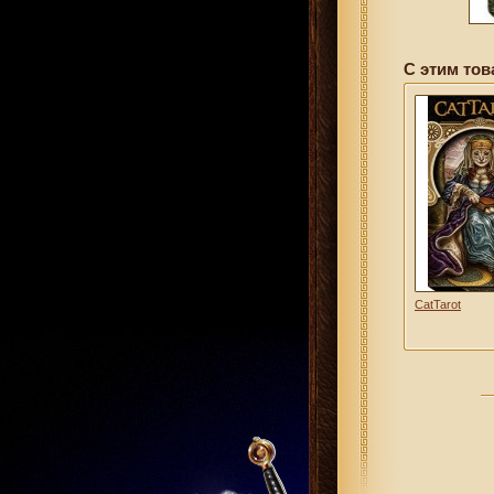
С этим тов
CatTarot