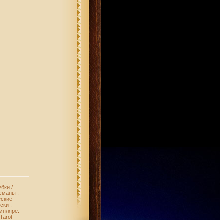
убки /
исманы
.
еские
оски
.
емпляре
.
Tarot