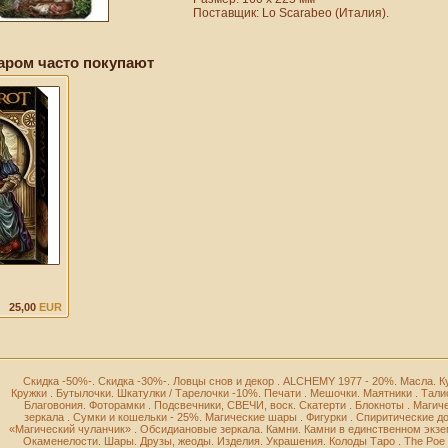
Поставщик: Lo Scarabeo (Италия).
аром часто покупают
25,00
EUR
Скидка -50%-
.
Скидка -30%-
.
Ловцы снов и декор
.
ALCHEMY 1977 - 20%
.
Масла
.
К
Кружки
.
Бутылочки
.
Шкатулки / Тарелочки -10%
.
Печати
.
Мешочки
.
Маятники
.
Тал
Благовония
.
Фоторамки
.
Подсвечники, СВЕЧИ, воск
.
Скатерти
.
Блокноты
.
Магич
зеркала
.
Сумки и кошельки - 25%
.
Магические шары
.
Фигурки
.
Спиритические д
«Магический чуланчик»
.
Обсидиановые зеркала
.
Камни
.
Камни в единственном экз
Окаменелости
.
Шары
.
Друзы, жеоды
.
Изделия
.
Украшения
.
Колоды Таро
.
The Poe 