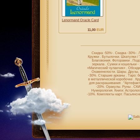
Lenormand Oracle Card
11,00
EUR
Скидка -50%-
.
Скидка -30%-
.
Кружки
.
Бутылочки
.
Шкатулки /
Благовония
.
Фоторамки
.
Подс
зеркала
.
Сумки и кошельки -
«Магический чуланчик»
.
Обсиди
Окаменелости
.
Шары
.
Друзы,
-30%
.
Старшие арканы
.
Таро: 
в металлической коробочке
.
Кр
для раскрашивания
.
"Артефакт
-20%
.
Оракулы
.
Руны
.
СКИ
Нумерология
.
Книги: Астролог
-10%
.
Комплекты карт
.
Пасьянсн