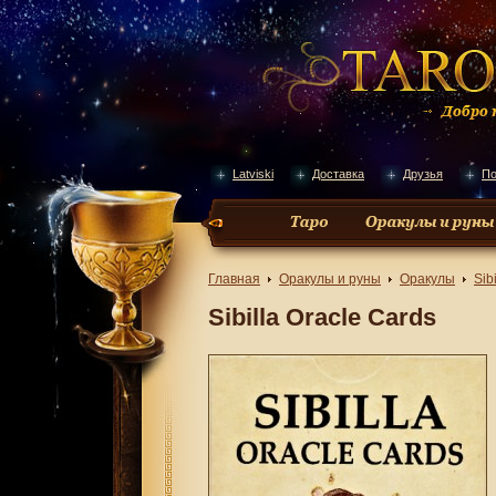
Latviski
Доставка
Друзья
По
Главная
Оракулы и руны
Оракулы
Sib
Sibilla Oracle Cards