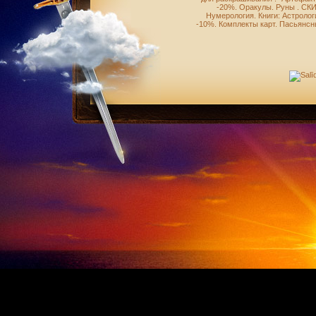
-20%
.
Оракулы
.
Руны
.
СКИ
Нумерология
.
Книги: Астролог
-10%
.
Комплекты карт
.
Пасьянсн