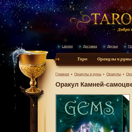
Latviski
Доставка
Друзья
По
Главная
Оракулы и руны
Оракулы
Ора
Оракул Камней-самоцв