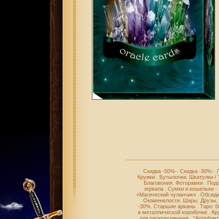
Скидка -50%-
.
Скидка -30%-
.
Кружки
.
Бутылочки
.
Шкатулки /
Благовония
.
Фоторамки
.
Подс
зеркала
.
Сумки и кошельки -
«Магический чуланчик»
.
Обсиди
Окаменелости
.
Шары
.
Друзы,
-30%
.
Старшие арканы
.
Таро: 
в металлической коробочке
.
Кр
для раскрашивания
.
"Артефакт