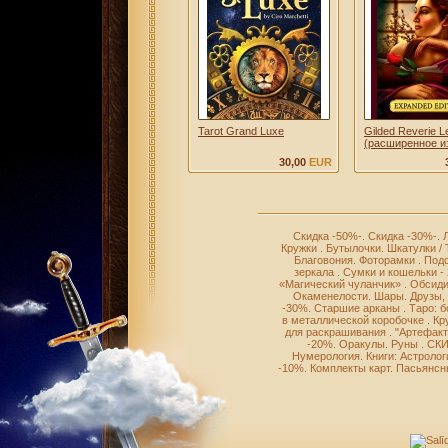
Tarot Grand Luxe
Gilded Reverie 
(расширенное и
30,00
EUR
Скидка -50%-
.
Скидка -30%-
.
Кружки
.
Бутылочки
.
Шкатулки /
Благовония
.
Фоторамки
.
Подс
зеркала
.
Сумки и кошельки -
«Магический чуланчик»
.
Обсиди
Окаменелости
.
Шары
.
Друзы,
-30%
.
Старшие арканы
.
Таро: 
в металлической коробочке
.
Кр
для раскрашивания
.
"Артефакт
-20%
.
Оракулы
.
Руны
.
СКИ
Нумерология
.
Книги: Астролог
-10%
.
Комплекты карт
.
Пасьянсн