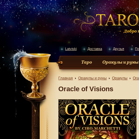
Latviski
Доставка
Друзья
По
Главная
Оракулы и руны
Оракулы
Ora
Oracle of Visions