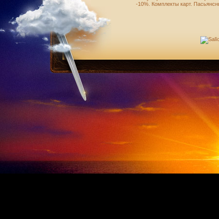
-10%
.
Комплекты карт
.
Пасьянсн