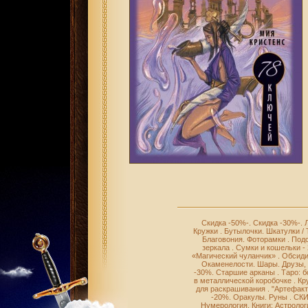
Скидка -50%-
.
Скидка -30%-
.
Кружки
.
Бутылочки
.
Шкатулки /
Благовония
.
Фоторамки
.
Подс
зеркала
.
Сумки и кошельки -
«Магический чуланчик»
.
Обсиди
Окаменелости
.
Шары
.
Друзы,
-30%
.
Старшие арканы
.
Таро: 
в металлической коробочке
.
Кр
для раскрашивания
.
"Артефакт
-20%
.
Оракулы
.
Руны
.
СКИ
Нумерология
.
Книги: Астролог