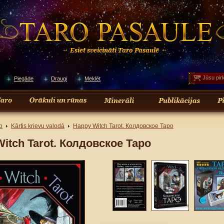
Jūsu pir
Piegāde
Draugi
Meklēt
o
Kārtis krievu valodā
Happy Witch Tarot. Колдовское Таро
itch Tarot. Колдовское Таро