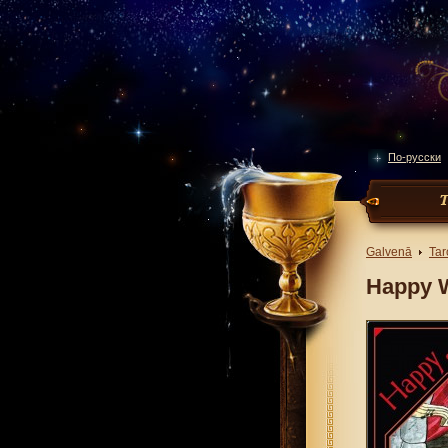
По-русски
Galvenā
Tar
Happy W