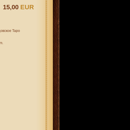
15,00
EUR
лдовское Таро
mm.