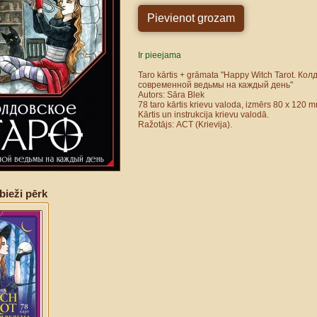
Ir pieejama
Taro kārtis + grāmata "Happy Witch Tarot. Ко
современной ведьмы на каждый день"
Autors: Sāra Blek
78 taro kārtis krievu valoda, izmērs 80 x 120 
Kārtis un instrukcija krievu valodā.
Ražotājs: АCT (Krievija).
bieži pērk