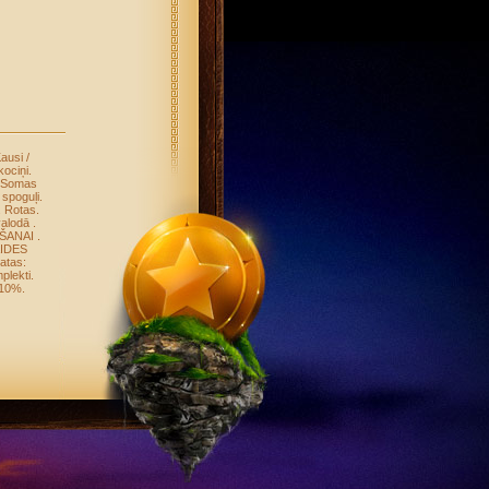
ausi /
ociņi
.
Somas
 spoguļi
.
.
Rotas
.
valodā
.
OŠANAI
.
IDES
atas:
plekti
.
-10%
.