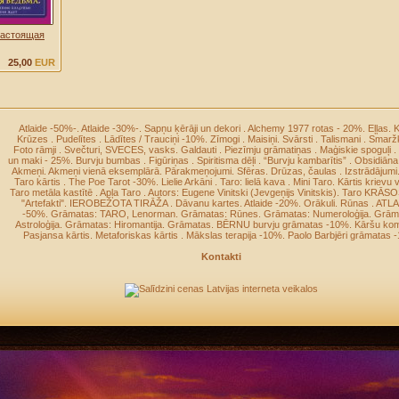
«Настоящая
25,00
EUR
Atlaide -50%-
.
Atlaide -30%-
.
Sapņu ķērāji un dekori
.
Alchemy 1977 rotas - 20%
.
Eļļas
.
K
Krūzes
.
Pudelītes
.
Lādītes / Trauciņi -10%
.
Zīmogi
.
Maisiņi
.
Svārsti
.
Talismani
.
Smaržk
Foto rāmji
.
Svečturi, SVECES, vasks
.
Galdauti
.
Piezīmju grāmatiņas
.
Maģiskie spoguļi
.
un maki - 25%
.
Burvju bumbas
.
Figūriņas
.
Spiritisma dēļi
.
“Burvju kambarītis”
.
Obsidiāna
Akmeņi
.
Akmeņi vienā eksemplārā
.
Pārakmeņojumi
.
Sfēras
.
Drūzas, čaulas
.
Izstrādājumi
Taro kārtis
.
The Poe Tarot -30%
.
Lielie Arkāni
.
Taro: lielā kava
.
Mini Taro
.
Kārtis krievu 
Taro metāla kastītē
.
Apļa Taro
.
Autors: Eugene Vinitski (Jevgeņijs Vinitskis)
.
Taro KRĀS
"Artefakti"
.
IEROBEŽOTA TIRĀŽA
.
Dāvanu kartes
.
Atlaide -20%
.
Orākuli
.
Rūnas
.
ATLA
-50%
.
Grāmatas: TARO, Lenorman
.
Grāmatas: Rūnes
.
Grāmatas: Numeroloģija
.
Grām
Astroloģija
.
Grāmatas: Hiromantija
.
Grāmatas
.
BĒRNU burvju grāmatas -10%
.
Kāršu kom
Pasjansa kārtis
.
Metaforiskas kārtis
.
Mākslas terapija -10%
.
Paolo Barbjēri grāmatas 
Kontakti