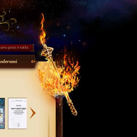
kumu grozs ir tukšs